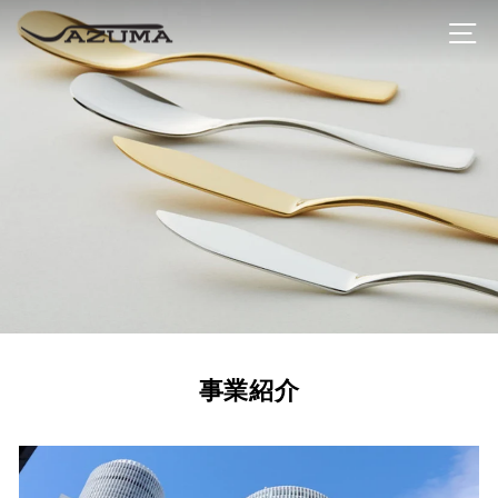
次
Azuma
ナ
へ
Corporate
Site
事業紹介